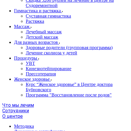
Скидка 5200 рублей на лечение в центре на
Судоремонтной
Гимнастика и растяжка
Суставная гимнастика
Растяжка
Массаж
Лечебный массаж
Детский массаж
Для разных возрастов
Здоровые родители (групповая программа)
Лечение сколиоза у детей
Процедуры
УВТ
Кинезиотейпирование
Прессотерапия
Женское здоровье
Курс “Женское здоровье” в Центре доктора
Бубновского
Программа "Восстановление после родов"
Что мы лечим
Сотрудники
О центре
Методика