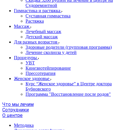
Скидка 5200 рублей на лечение в центре на
Судоремонтной
Гимнастика и растяжка
Суставная гимнастика
Растяжка
Массаж
Лечебный массаж
Детский массаж
Для разных возрастов
Здоровые родители (групповая программа)
Лечение сколиоза у детей
Процедуры
УВТ
Кинезиотейпирование
Прессотерапия
Женское здоровье
Курс “Женское здоровье” в Центре доктора
Бубновского
Программа "Восстановление после родов"
Что мы лечим
Сотрудники
О центре
Методика