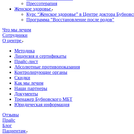
Прессотерапия
Женское здоровье
Курс “Женское здоровье” в Центре доктора Бубновс
Программа "Восстановление после родов"
Что мы лечим
Сотрудники
О центре
Методика
Лицензия и сертификаты
Прайс-лист
Абсолютные противопоказания
Контролирующие органы
Скидки
Как мы лечим
Наши партнеры
Документы
Тренажер Бубновского МБТ
Юридическая информация
Отзывы
Прайс
Блог
Пациентам