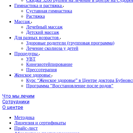
Скидка 5200 рублей на лечение в центре на Судор
Гимнастика и растяжка
Суставная гимнастика
Растяжка
Массаж
Лечебный массаж
Детский массаж
Для разных возрастов
Здоровые родители (групповая программа)
Лечение сколиоза у детей
Процедуры
УВТ
Кинезиотейпирование
Прессотерапия
Женское здоровье
Курс “Женское здоровье” в Центре доктора Бубновс
Программа "Восстановление после родов"
Что мы лечим
Сотрудники
О центре
Методика
Лицензия и сертификаты
Прайс-лист