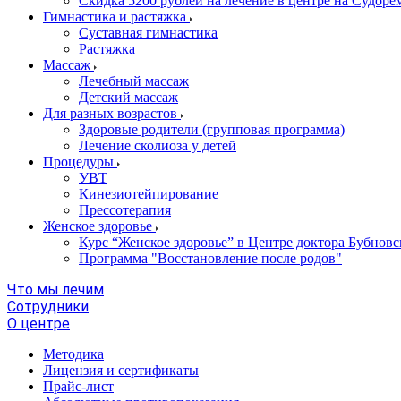
Скидка 5200 рублей на лечение в центре на Судор
Гимнастика и растяжка
Суставная гимнастика
Растяжка
Массаж
Лечебный массаж
Детский массаж
Для разных возрастов
Здоровые родители (групповая программа)
Лечение сколиоза у детей
Процедуры
УВТ
Кинезиотейпирование
Прессотерапия
Женское здоровье
Курс “Женское здоровье” в Центре доктора Бубновс
Программа "Восстановление после родов"
Что мы лечим
Сотрудники
О центре
Методика
Лицензия и сертификаты
Прайс-лист