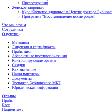
Прессотерапия
Женское здоровье
Курс “Женское здоровье” в Центре доктора Бубновс
Программа "Восстановление после родов"
Что мы лечим
Сотрудники
О центре
Методика
Лицензия и сертификаты
Прайс-лист
Абсолютные противопоказания
Контролирующие органы
Скидки
Как мы лечим
Наши партнеры
Документы
Тренажер Бубновского МБТ
Юридическая информация
Отзывы
Прайс
Блог
Пациентам