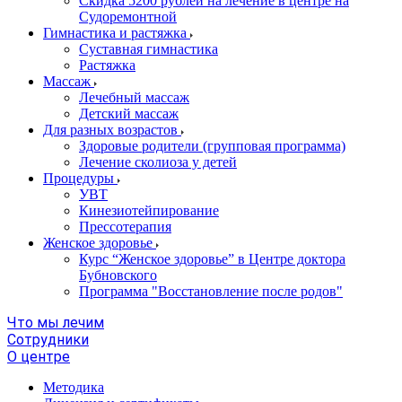
Скидка 5200 рублей на лечение в центре на
Судоремонтной
Гимнастика и растяжка
Суставная гимнастика
Растяжка
Массаж
Лечебный массаж
Детский массаж
Для разных возрастов
Здоровые родители (групповая программа)
Лечение сколиоза у детей
Процедуры
УВТ
Кинезиотейпирование
Прессотерапия
Женское здоровье
Курс “Женское здоровье” в Центре доктора
Бубновского
Программа "Восстановление после родов"
Что мы лечим
Сотрудники
О центре
Методика