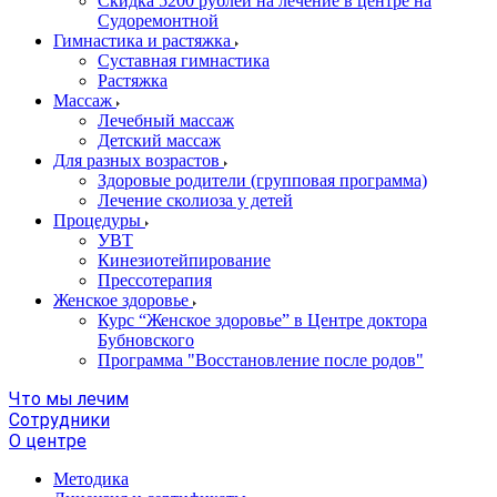
Скидка 5200 рублей на лечение в центре на
Судоремонтной
Гимнастика и растяжка
Суставная гимнастика
Растяжка
Массаж
Лечебный массаж
Детский массаж
Для разных возрастов
Здоровые родители (групповая программа)
Лечение сколиоза у детей
Процедуры
УВТ
Кинезиотейпирование
Прессотерапия
Женское здоровье
Курс “Женское здоровье” в Центре доктора
Бубновского
Программа "Восстановление после родов"
Что мы лечим
Сотрудники
О центре
Методика