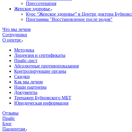
Прессотерапия
Женское здоровье
Курс “Женское здоровье” в Центре доктора Бубновс
Программа "Восстановление после родов"
Что мы лечим
Сотрудники
О центре
Методика
Лицензия и сертификаты
Прайс-лист
Абсолютные противопоказания
Контролирующие органы
Скидки
Как мы лечим
Наши партнеры
Документы
Тренажер Бубновского МБТ
Юридическая информация
Отзывы
Прайс
Блог
Пациентам