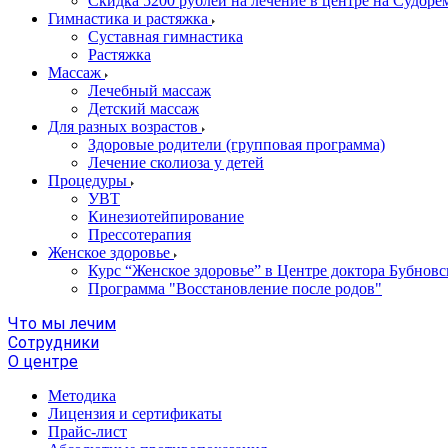
Скидка 5200 рублей на лечение в центре на Судор
Гимнастика и растяжка
Суставная гимнастика
Растяжка
Массаж
Лечебный массаж
Детский массаж
Для разных возрастов
Здоровые родители (групповая программа)
Лечение сколиоза у детей
Процедуры
УВТ
Кинезиотейпирование
Прессотерапия
Женское здоровье
Курс “Женское здоровье” в Центре доктора Бубновс
Программа "Восстановление после родов"
Что мы лечим
Сотрудники
О центре
Методика
Лицензия и сертификаты
Прайс-лист