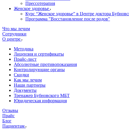
Прессотерапия
Женское здоровье
Курс “Женское здоровье” в Центре доктора Бубновс
Программа "Восстановление после родов"
Что мы лечим
Сотрудники
О центре
Методика
Лицензия и сертификаты
Прайс-лист
Абсолютные противопоказания
Контролирующие органы
Скидки
Как мы лечим
Наши партнеры
Документы
Тренажер Бубновского МБТ
Юридическая информация
Отзывы
Прайс
Блог
Пациентам