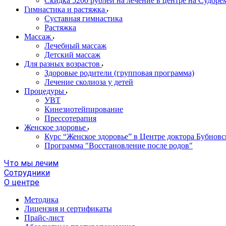
Скидка 5200 рублей на лечение в центре на Судор
Гимнастика и растяжка
Суставная гимнастика
Растяжка
Массаж
Лечебный массаж
Детский массаж
Для разных возрастов
Здоровые родители (групповая программа)
Лечение сколиоза у детей
Процедуры
УВТ
Кинезиотейпирование
Прессотерапия
Женское здоровье
Курс “Женское здоровье” в Центре доктора Бубновс
Программа "Восстановление после родов"
Что мы лечим
Сотрудники
О центре
Методика
Лицензия и сертификаты
Прайс-лист