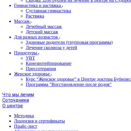
Скидка 5200 рублей на лечение в центре на Судор
Гимнастика и растяжка
Суставная гимнастика
Растяжка
Массаж
Лечебный массаж
Детский массаж
Для разных возрастов
Здоровые родители (групповая программа)
Лечение сколиоза у детей
Процедуры
УВТ
Кинезиотейпирование
Прессотерапия
Женское здоровье
Курс “Женское здоровье” в Центре доктора Бубновс
Программа "Восстановление после родов"
Что мы лечим
Сотрудники
О центре
Методика
Лицензия и сертификаты
Прайс-лист