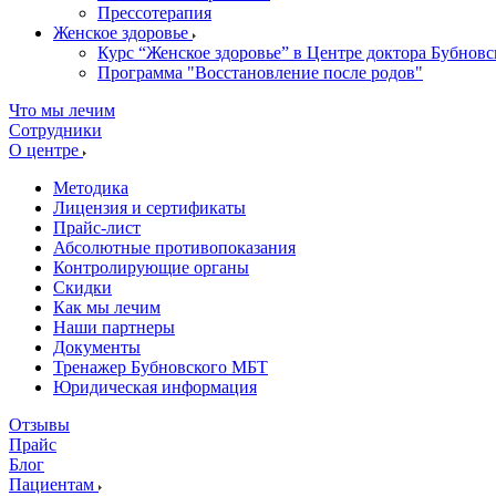
Прессотерапия
Женское здоровье
Курс “Женское здоровье” в Центре доктора Бубновс
Программа "Восстановление после родов"
Что мы лечим
Сотрудники
О центре
Методика
Лицензия и сертификаты
Прайс-лист
Абсолютные противопоказания
Контролирующие органы
Скидки
Как мы лечим
Наши партнеры
Документы
Тренажер Бубновского МБТ
Юридическая информация
Отзывы
Прайс
Блог
Пациентам