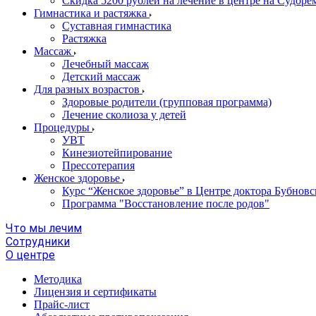
Скидка 5200 рублей на лечение в центре на Судор
Гимнастика и растяжка
Суставная гимнастика
Растяжка
Массаж
Лечебный массаж
Детский массаж
Для разных возрастов
Здоровые родители (групповая программа)
Лечение сколиоза у детей
Процедуры
УВТ
Кинезиотейпирование
Прессотерапия
Женское здоровье
Курс “Женское здоровье” в Центре доктора Бубновс
Программа "Восстановление после родов"
Что мы лечим
Сотрудники
О центре
Методика
Лицензия и сертификаты
Прайс-лист