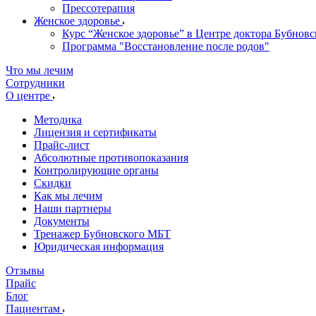
Прессотерапия
Женское здоровье
Курс “Женское здоровье” в Центре доктора Бубновс
Программа "Восстановление после родов"
Что мы лечим
Сотрудники
О центре
Методика
Лицензия и сертификаты
Прайс-лист
Абсолютные противопоказания
Контролирующие органы
Скидки
Как мы лечим
Наши партнеры
Документы
Тренажер Бубновского МБТ
Юридическая информация
Отзывы
Прайс
Блог
Пациентам